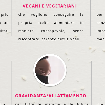
VEGANI E VEGETARIANI
oprio
che vogliono conseguire la
per 
so un
propria scelta alimentare in
sen
tati
maniera consapevole,
senza
imp
riscontrare carenze nutrizionali.
mang
GRAVIDANZA/ALLATTAMENTO
per tutte le mamme e le future
lla
che