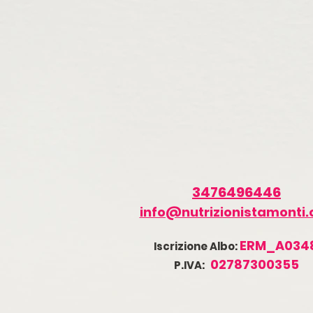
3476496446
info@nutrizionistamonti
ERM_A034
Iscrizione Albo:
02787300355
P.IVA: