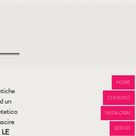
i
HOME
etiche
CHI SONO
ad un
etetico
INIZIA ORA!
uscire
SERVIZI
 LE