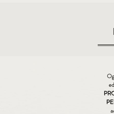
Ogn
ed
PRO
PE
a